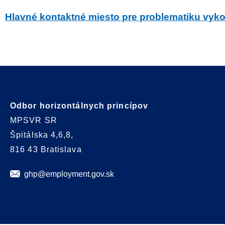
Hlavné kontaktné miesto pre problematiku vy
Odbor horizontálnych princípov
MPSVR SR
Špitálska 4,6,8,
816 43 Bratislava
ghp@employment.gov.sk