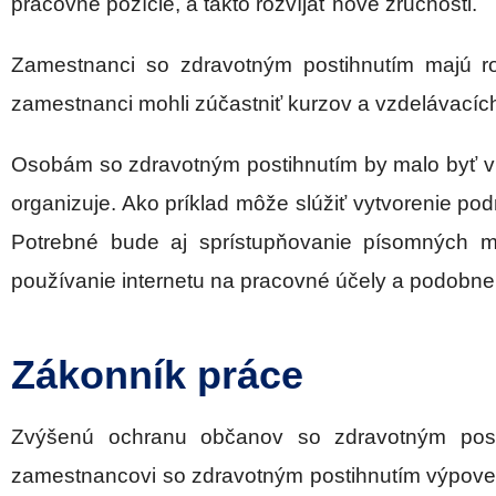
pracovné pozície, a takto rozvíjať nové zručnosti.
Zamestnanci so zdravotným postihnutím majú ro
zamestnanci mohli zúčastniť kurzov a vzdelávacích
Osobám so zdravotným postihnutím by malo byť v 
organizuje. Ako príklad môže slúžiť vytvorenie p
Potrebné bude aj sprístupňovanie písomných m
používanie internetu na pracovné účely a podobne
Zákonník práce
Zvýšenú ochranu občanov so zdravotným post
zamestnancovi so zdravotným postihnutím výpoveď