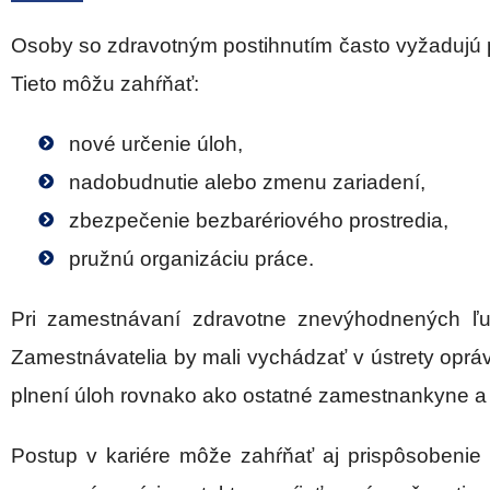
Osoby so zdravotným postihnutím často vyžadujú pr
Tieto môžu zahŕňať:
nové určenie úloh,
nadobudnutie alebo zmenu zariadení,
zbezpečenie bezbarériového prostredia,
pružnú organizáciu práce.
Pri zamestnávaní zdravotne znevýhodnených ľu
Zamestnávatelia by mali vychádzať v ústrety oprá
plnení úloh rovnako ako ostatné zamestnankyne a z
Postup v kariére môže zahŕňať aj prispôsobenie