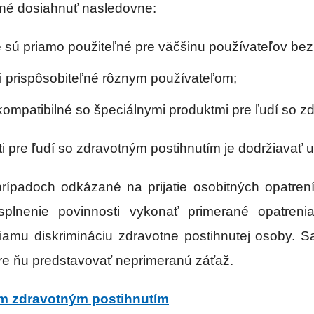
ožné dosiahnuť nasledovne:
é sú priamo použiteľné pre väčšinu používateľov bez
li prispôsobiteľné rôznym používateľom;
kompatibilné so špeciálnymi produktmi pre ľudí so z
i pre ľudí so zdravotným postihnutím je dodržiavať u
padoch odkázané na prijatie osobitných opatrení,
esplnenie povinnosti vykonať primerané opatren
mu diskrimináciu zdravotne postihnutej osoby. Sa
re ňu predstavovať neprimeranú záťaž.
m zdravotným postihnutím