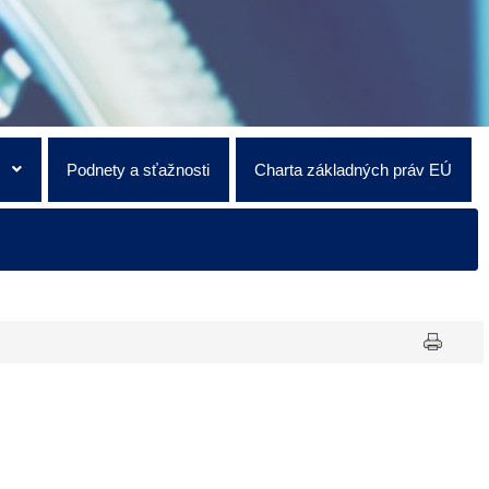
Q
Podnety a sťažnosti
Charta základných práv EÚ