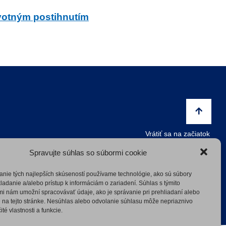
votným postihnutím
Vrátiť sa na začiatok
Spravujte súhlas so súbormi cookie
Vyhlásenie o prístupnosti
anie tých najlepších skúseností používame technológie, ako sú súbory
ladanie a/alebo prístup k informáciám o zariadení. Súhlas s týmito
i nám umožní spracovávať údaje, ako je správanie pri prehliadaní alebo
 na tejto stránke. Nesúhlas alebo odvolanie súhlasu môže nepriaznivo
ité vlastnosti a funkcie.