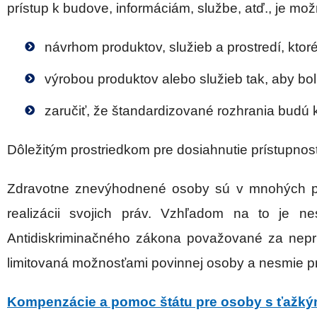
prístup k budove, informáciám, službe, atď., je m
návrhom produktov, služieb a prostredí, ktor
výrobou produktov alebo služieb tak, aby bo
zaručiť, že štandardizované rozhrania budú 
Dôležitým prostriedkom pre dosiahnutie prístupnost
Zdravotne znevýhodnené osoby sú v mnohých prí
realizácii svojich práv. Vzhľadom na to je n
Antidiskriminačného zákona považované za nepria
limitovaná možnosťami povinnej osoby a nesmie p
Kompenzácie a pomoc štátu pre osoby s ťažký