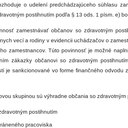
y rozhoduje o udelení predchádzajúceho súhlasu z
ravotným postihnutím podľa § 13 ods. 1 písm. e) b
innosť zamestnávať občanov so zdravotným posti
nych vecí a rodiny v evidencii uchádzačov o zames
 jeho zamestnancov. Túto povinnosť je možné napl
ním zákazky občanovi so zdravotným postihnutím
tí je sankcionované vo forme finančného odvodu 
eľovou skupinou sú výhradne občania so zdravotným p
zdravotným postihnutím
chráneného pracoviska