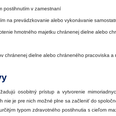
m postihnutím v zamestnaní
ím na prevádzkovanie alebo vykonávanie samostatne
otenie hmotného majetku chránenej dielne alebo ch
v chránenej dielne alebo chráneného pracoviska a
vy
yžadujú osobitný prístup a vytvorenie mimoriadnyc
rých nie je pre nich možné plne sa začleniť do spol
 určitým typom zdravotného postihnutia s cieľom m