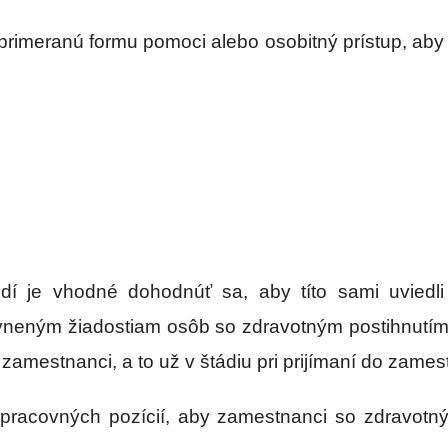
imeranú formu pomoci alebo osobitný prístup, aby m
dí je vhodné dohodnúť sa, aby títo sami uviedl
vneným žiadostiam osôb so zdravotným postihnutím 
amestnanci, a to už v štádiu pri prijímaní do zames
 pracovných pozícií, aby zamestnanci so zdravotný