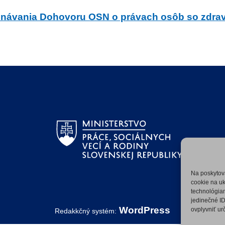
konávania Dohovoru OSN o právach osôb so zdra
Na poskytov
cookie na uk
technológiam
jedinečné ID
WordPress
ovplyvniť urč
Redakkčný systém: