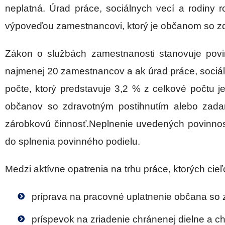
neplatná. Úrad práce, sociálnych vecí a rodin
výpoveďou zamestnancovi, ktorý je občanom so zd
Zákon o službách zamestnanosti stanovuje pov
najmenej 20 zamestnancov a ak úrad práce, sociál
počte, ktorý predstavuje 3,2 % z celkové počtu
občanov so zdravotným postihnutím alebo zada
zárobkovú činnosť.Neplnenie uvedených povinnos
do splnenia povinného podielu.
Medzi aktívne opatrenia na trhu práce, ktorých ci
príprava na pracovné uplatnenie občana so 
príspevok na zriadenie chránenej dielne a 