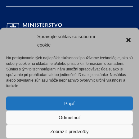
Spravujte súhlas so súbormi
cookie
Na poskytovanie tých najlepších skúseností používame technológie, ako sú
súbory cookie na ukladanie a/alebo prístup k informáciám o zariadení.
Súhlas s týmito technológiami nám umožní spracovávať údaje, ako je
správanie pri prehliadaní alebo jedinečné ID na tejto stránke. Nesúhlas
Vyhlásenie o prístupnosti
alebo odvolanie súhlasu môže nepriaznivo ovplyvniť určité vlastnosti a
funkcie.
Prijať
Redakkčný systém: WordPress
Odmietnúť
Zobraziť predvoľby