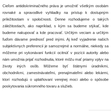
Cieľom antidiskriminačného práva je umožniť všetkým osobám
rovnaké a spravodlivé vyhliadky na prístup k dostupným
príležitostiam v spoločnosti. Denne rozhodujeme o takých
záležitostiach, ako napríklad, s kým sa budeme stýkať, kde
budeme nakupovať a kde pracovať. Určitým veciam a určitým
ľuďom dávame prednosť pred inými. Aj keď vyjadrenie našich
subjektívnych preferencií je samozrejmé a normálne, niekedy sa
môžeme pri vykonávaní funkcií ocitnúť v pozícii autority alebo
nám umožnia prijať rozhodnutia, ktoré môžu mať priamy vplyv na
životy iných osôb. Môžeme byť štátnymi úradníkmi,
obchodníkmi, zamestnávateľmi, prenajímateľmi alebo lekármi,
ktorí rozhodujú o uplatňovaní verejnej moci alebo o spôsobe
poskytovania súkromného tovaru a služieb.