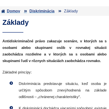
Domov
Diskriminácia
Základy
Základy
Antidiskriminačné právo zakazuje scenáre, v ktorých sa s
osobami alebo skupinami osôb v rovnakej situácii
zaobchádza rozdielne a v ktorých sa s osobami alebo
skupinami ľudí v rôznych situáciách zaobchádza rovnako.
Základné princípy:
Diskriminácia predstavuje situáciu, keď osoba je
určitým spôsobom znevýhodnená na základe
odlišnosti – „chránenej charakteristiky“.
K diskriminácii dochádza viacerými spôsobmi: existuje